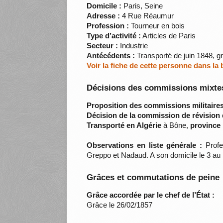
Domicile :
Paris, Seine
Adresse :
4 Rue Réaumur
Profession :
Tourneur en bois
Type d’activité :
Articles de Paris
Secteur :
Industrie
Antécédents :
Transporté de juin 1848, g
Voir la fiche de cette personne dans la
Décisions des commissions mixtes
Proposition des commissions militaires
Décision de la commission de révision 
Transporté en Algérie
à Bône,
province 
Observations en liste générale :
Profes
Greppo et Nadaud. A son domicile le 3 au mo
Grâces et commutations de peine
Grâce accordée par le chef de l’État :
Grâce le 26/02/1857