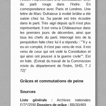
du parti rouge dans l'Indre. En
correspondance avec Paris et Londres. Une
lettre de Marc Dufraisse à moitié brûlée a été
saisie chez lui. Sa parole est très écoutée
dans le parti. Très aigri depuis qu'il n'est plus
représentant. Il est venu à Châteauroux dans
les premiers jours de décembre, ainsi que
tous les chefs du parti. Interrogé lors de la
perquisition faite chez lui il a répondu : ""Il y a
eu un complot, il n'est pas venu de moi. Il est
venu de ceux qui ont violé la Constitution et
qui ainsi ont poussé à la guerre civile"". Est
en fuite. (Extrait du travail de la Commission
mixte du département de l'Indre, SHD, 7 J
72)"
Grâces et commutations de peine
Sources
Liste générale :
Archives nationales
F/7/*/2590
Dossiers de grâce :
BB/30/469