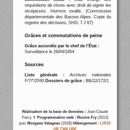
réquisitions de vivres avec droit de signer les
récépissés. Homme exalté. (Commission
départementale des Basses Alpes. Copie du
registre des décisions, SHD, 7 J 67)
Grâces et commutations de peine
Grâce accordée par le chef de l’État :
Surveillance le 26/04/1854
Sources
Liste générale :
Archives nationales
F/7/*/2590
Dossiers de grâce :
BB/22/172/1
Réalisation de la base de données :
Jean-Claude
Farcy ✝
Programmation web :
Rosine Fry
(2013)
puis
Morgane Valageas
(2018)
Hébergement :
LIR3S
UR 7366 UBE