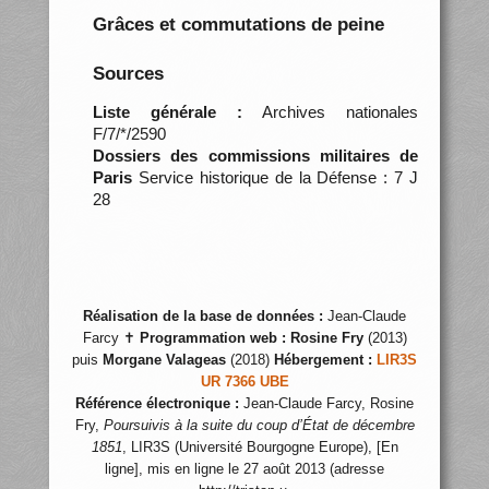
Grâces et commutations de peine
Sources
Liste générale :
Archives nationales
F/7/*/2590
Dossiers des commissions militaires de
Paris
Service historique de la Défense : 7 J
28
Réalisation de la base de données :
Jean-Claude
Farcy ✝
Programmation web :
Rosine Fry
(2013)
puis
Morgane Valageas
(2018)
Hébergement :
LIR3S
UR 7366 UBE
Référence électronique :
Jean-Claude Farcy, Rosine
Fry,
Poursuivis à la suite du coup d’État de décembre
1851
, LIR3S (Université Bourgogne Europe), [En
ligne], mis en ligne le 27 août 2013 (adresse