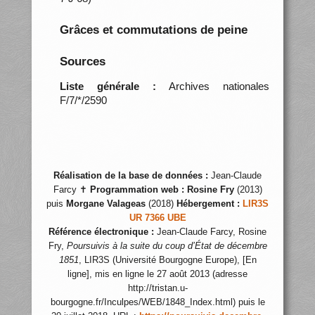
Grâces et commutations de peine
Sources
Liste générale :
Archives nationales
F/7/*/2590
Réalisation de la base de données :
Jean-Claude
Farcy ✝
Programmation web :
Rosine Fry
(2013)
puis
Morgane Valageas
(2018)
Hébergement :
LIR3S
UR 7366 UBE
Référence électronique :
Jean-Claude Farcy, Rosine
Fry,
Poursuivis à la suite du coup d’État de décembre
1851
, LIR3S (Université Bourgogne Europe), [En
ligne], mis en ligne le 27 août 2013 (adresse
http://tristan.u-
bourgogne.fr/Inculpes/WEB/1848_Index.html) puis le