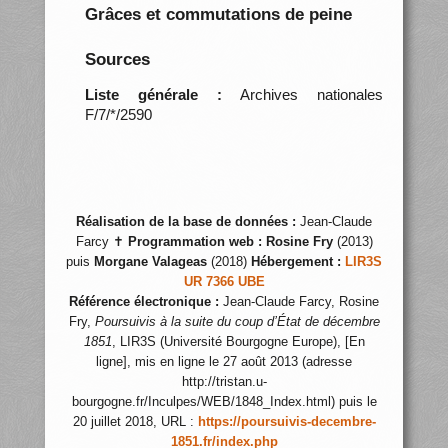
Grâces et commutations de peine
Sources
Liste générale :
Archives nationales
F/7/*/2590
Réalisation de la base de données :
Jean-Claude
Farcy ✝
Programmation web :
Rosine Fry
(2013)
puis
Morgane Valageas
(2018)
Hébergement :
LIR3S
UR 7366 UBE
Référence électronique :
Jean-Claude Farcy, Rosine
Fry,
Poursuivis à la suite du coup d’État de décembre
1851
, LIR3S (Université Bourgogne Europe), [En
ligne], mis en ligne le 27 août 2013 (adresse
http://tristan.u-
bourgogne.fr/Inculpes/WEB/1848_Index.html) puis le
20 juillet 2018, URL :
https://poursuivis-decembre-
1851.fr/index.php