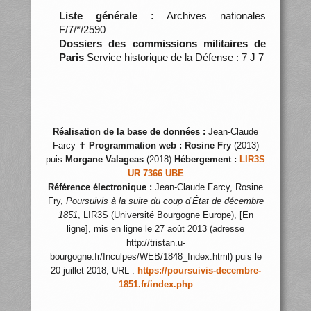
Liste générale :
Archives nationales
F/7/*/2590
Dossiers des commissions militaires de
Paris
Service historique de la Défense : 7 J 7
Réalisation de la base de données :
Jean-Claude
Farcy ✝
Programmation web :
Rosine Fry
(2013)
puis
Morgane Valageas
(2018)
Hébergement :
LIR3S
UR 7366 UBE
Référence électronique :
Jean-Claude Farcy, Rosine
Fry,
Poursuivis à la suite du coup d’État de décembre
1851
, LIR3S (Université Bourgogne Europe), [En
ligne], mis en ligne le 27 août 2013 (adresse
http://tristan.u-
bourgogne.fr/Inculpes/WEB/1848_Index.html) puis le
20 juillet 2018, URL :
https://poursuivis-decembre-
1851.fr/index.php