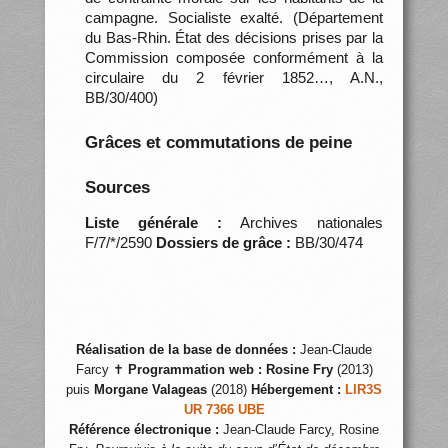
campagne. Socialiste exalté. (Département
du Bas-Rhin. État des décisions prises par la
Commission composée conformément à la
circulaire du 2 février 1852…, A.N.,
BB/30/400)
Grâces et commutations de peine
Sources
Liste générale :
Archives nationales
F/7/*/2590
Dossiers de grâce :
BB/30/474
Réalisation de la base de données :
Jean-Claude
Farcy ✝
Programmation web :
Rosine Fry
(2013)
puis
Morgane Valageas
(2018)
Hébergement :
LIR3S
UR 7366 UBE
Référence électronique :
Jean-Claude Farcy, Rosine