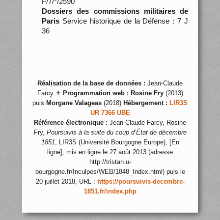
F/7/*/2590
Dossiers des commissions militaires de
Paris
Service historique de la Défense : 7 J
36
Réalisation de la base de données :
Jean-Claude
Farcy ✝
Programmation web :
Rosine Fry
(2013)
puis
Morgane Valageas
(2018)
Hébergement :
LIR3S
UR 7366 UBE
Référence électronique :
Jean-Claude Farcy, Rosine
Fry,
Poursuivis à la suite du coup d’État de décembre
1851
, LIR3S (Université Bourgogne Europe), [En
ligne], mis en ligne le 27 août 2013 (adresse
http://tristan.u-
bourgogne.fr/Inculpes/WEB/1848_Index.html) puis le
20 juillet 2018, URL :
https://poursuivis-decembre-
1851.fr/index.php