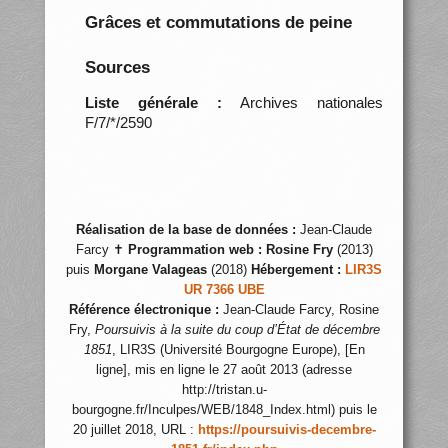
Grâces et commutations de peine
Sources
Liste générale :
Archives nationales
F/7/*/2590
Réalisation de la base de données :
Jean-Claude
Farcy ✝
Programmation web :
Rosine Fry
(2013)
puis
Morgane Valageas
(2018)
Hébergement :
LIR3S
UR 7366 UBE
Référence électronique :
Jean-Claude Farcy, Rosine
Fry,
Poursuivis à la suite du coup d’État de décembre
1851
, LIR3S (Université Bourgogne Europe), [En
ligne], mis en ligne le 27 août 2013 (adresse
http://tristan.u-
bourgogne.fr/Inculpes/WEB/1848_Index.html) puis le
20 juillet 2018, URL :
https://poursuivis-decembre-