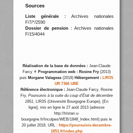
Sources
Liste générale :
Archives nationales
F/7/*/2590
Dossier de pension
: Archives nationales
F/15/4044
Réalisation de la base de données :
Jean-Claude
Farcy ✝
Programmation web :
Rosine Fry
(2013)
puis
Morgane Valageas
(2018)
Hébergement :
LIR3S
UR 7366 UBE
Référence électronique :
Jean-Claude Farcy, Rosine
Fry,
Poursuivis à la suite du coup d’État de décembre
1851
, LIR3S (Université Bourgogne Europe), [En
ligne], mis en ligne le 27 août 2013 (adresse
http://tristan.u-
bourgogne.fr/Inculpes/WEB/1848_Index.html) puis le
20 juillet 2018, URL :
https://poursuivis-decembre-
1851.fr/index.php