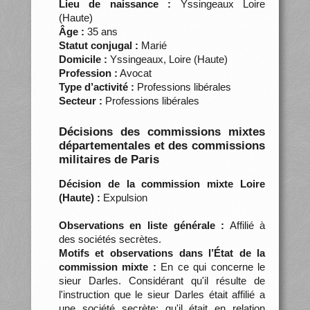
Lieu de naissance :
Yssingeaux Loire
(Haute)
Âge :
35 ans
Statut conjugal :
Marié
Domicile :
Yssingeaux, Loire (Haute)
Profession :
Avocat
Type d’activité :
Professions libérales
Secteur :
Professions libérales
Décisions des commissions mixtes
départementales et des commissions
militaires de Paris
Décision de la commission mixte Loire
(Haute) :
Expulsion
Observations en liste générale :
Affilié à
des sociétés secrètes.
Motifs et observations dans l’État de la
commission mixte :
En ce qui concerne le
sieur Darles. Considérant qu'il résulte de
l'instruction que le sieur Darles était affilié a
une société secrète; qu'il était en relation