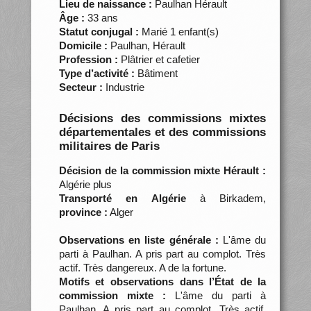
Lieu de naissance :
Paulhan Hérault
Âge :
33 ans
Statut conjugal :
Marié 1 enfant(s)
Domicile :
Paulhan, Hérault
Profession :
Plâtrier et cafetier
Type d’activité :
Bâtiment
Secteur :
Industrie
Décisions des commissions mixtes
départementales et des commissions
militaires de Paris
Décision de la commission mixte Hérault :
Algérie plus
Transporté en Algérie
à Birkadem,
province :
Alger
Observations en liste générale :
L'âme du
parti à Paulhan. A pris part au complot. Très
actif. Très dangereux. A de la fortune.
Motifs et observations dans l’État de la
commission mixte :
L'âme du parti à
Paulhan. A pris part au complot. Très actif.