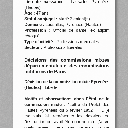
Lieu de naissance :
Lassalles Pyrénées
(Hautes)
Âge :
47 ans
Statut conjugal :
Marié 2 enfant(s)
Domicile :
Lassalles, Pyrénées (Hautes)
Profession :
Officier de santé, ex adjoint
révoqué
Type d’activité :
Professions médicales
Secteur :
Professions libérales
Décisions des commissions mixtes
départementales et des commissions
militaires de Paris
Décision de la commission mixte Pyrénées
(Hautes) :
Liberté
Motifs et observations dans l’État de la
commission mixte :
"Lettre du Préfet des
Hautes Pyrénées du 5 février 1852 : ""… je
me suis fait représenter les dossiers de
l'instruction qui avait été commencée; j'ai vu
quels étaient ceux des détenus contre