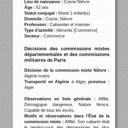
Lieu de naissance :
Cosne Nièvre
Âge :
52 ans
Statut conjugal :
Marié 1 enfant(s)
Domicile :
Cosne, Nièvre
Profession :
Cabaretier et marinier
Type d’activité :
Aliments [Commerce]
Secteur :
Commerce
Décisions des commissions mixtes
départementales et des commissions
militaires de Paris
Décision de la commission mixte Nièvre :
Algérie moins
Transporté en Algérie
à Alger,
province :
Alger
Observations en liste générale :
Affilié.
Démagogue dangereux. Nature féroce.
Capable de tous les excès.
Motifs et observations dans l’État de la
commission mixte :
Affilié. Son cabaret était
le rendez-vous des démagogues les plus