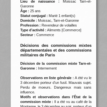
Lieu de naissance :
Moissac Tarn-et-
Garonne
Âge :
25 ans
Statut conjugal :
Marié 1 enfant(s)
Domicile :
Moissac, Tarn-et-Garonne
Profession :
Revendeur de volailles
Type d’activité :
Aliments [Commerce]
Secteur :
Commerce
Décisions des commissions mixtes
départementales et des commissions
militaires de Paris
Décision de la commission mixte Tarn-et-
Garonne :
Internement
Observations en liste générale :
A été vu le
3 décembre porteur d'un fusil. Mauvais sujet.
Perdu de moeurs. Dangereux mais sans
influence.
Motifs et observations dans l’État de la
commission mixte :
Il a été vu au café de la
Montagne, le 3 décembre au soir, porteur d'un