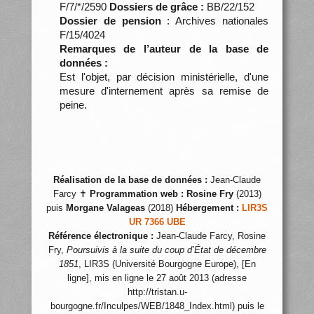
F/7/*/2590
Dossiers de grâce :
BB/22/152
Dossier de pension
: Archives nationales
F/15/4024
Remarques de l’auteur de la base de
données :
Est l'objet, par décision ministérielle, d'une
mesure d'internement après sa remise de
peine.
Réalisation de la base de données :
Jean-Claude
Farcy ✝
Programmation web :
Rosine Fry
(2013)
puis
Morgane Valageas
(2018)
Hébergement :
LIR3S
UR 7366 UBE
Référence électronique :
Jean-Claude Farcy, Rosine
Fry,
Poursuivis à la suite du coup d’État de décembre
1851
, LIR3S (Université Bourgogne Europe), [En
ligne], mis en ligne le 27 août 2013 (adresse
http://tristan.u-
bourgogne.fr/Inculpes/WEB/1848_Index.html) puis le