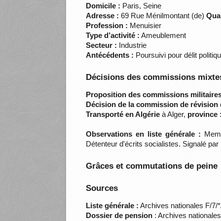
Domicile :
Paris, Seine
Adresse :
69 Rue Ménilmontant (de)
Quar
Profession :
Menuisier
Type d’activité :
Ameublement
Secteur :
Industrie
Antécédents :
Poursuivi pour délit politiq
Décisions des commissions mixtes
Proposition des commissions militaires
Décision de la commission de révision 
Transporté en Algérie
à Alger,
province 
Observations en liste générale :
Membr
Détenteur d'écrits socialistes. Signalé pa
Grâces et commutations de peine
Sources
Liste générale :
Archives nationales F/7/
Dossier de pension
: Archives nationale