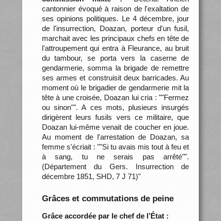
cantonnier évoqué à raison de l'exaltation de
ses opinions politiques. Le 4 décembre, jour
de l'insurrection, Doazan, porteur d'un fusil,
marchait avec les principaux chefs en tête de
l'attroupement qui entra à Fleurance, au bruit
du tambour, se porta vers la caserne de
gendarmerie, somma la brigade de remettre
ses armes et construisit deux barricades. Au
moment où le brigadier de gendarmerie mit la
tête à une croisée, Doazan lui cria : ""Fermez
ou sinon"". A ces mots, plusieurs insurgés
dirigèrent leurs fusils vers ce militaire, que
Doazan lui-même venait de coucher en joue.
Au moment de l'arrestation de Doazan, sa
femme s'écriait : ""Si tu avais mis tout à feu et
à sang, tu ne serais pas arrêté"".
(Département du Gers. Insurrection de
décembre 1851, SHD, 7 J 71)"
Grâces et commutations de peine
Grâce accordée par le chef de l’État :