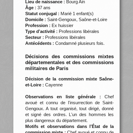
Lieu de naissance :
Bourg Ain
Âge :
37 ans
Statut conjugal :
Marié 1 enfant(s)
Domicile :
Saint-Gengoux, Saône-et-Loire
Profession :
Ex huissier
Type d’activité :
Professions libérales
Secteur :
Professions libérales
Antécédents :
Condamné plusieurs fois.
Décisions des commissions mixtes
départementales et des commissions
militaires de Paris
Décision de la commission mixte Saône-
et-Loire :
Cayenne
Observations en liste générale :
Chef
avoué et connu de l'insurrection de Saint-
Gengoux. A tout organisé, tout dirigé, donné
et signé des ordres. L'un des hommes les
plus dangereux du département.
Motifs et observations dans l’État de la
commission mixte :
Chef avoué et connu de