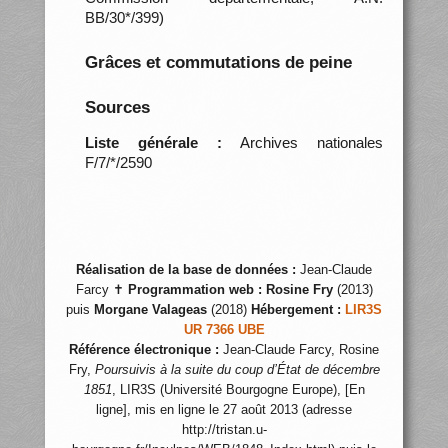
BB/30*/399)
Grâces et commutations de peine
Sources
Liste générale :
Archives nationales
F/7/*/2590
Réalisation de la base de données :
Jean-Claude
Farcy ✝
Programmation web :
Rosine Fry
(2013)
puis
Morgane Valageas
(2018)
Hébergement :
LIR3S
UR 7366 UBE
Référence électronique :
Jean-Claude Farcy, Rosine
Fry,
Poursuivis à la suite du coup d’État de décembre
1851
, LIR3S (Université Bourgogne Europe), [En
ligne], mis en ligne le 27 août 2013 (adresse
http://tristan.u-