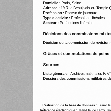
Domicile :
Paris, Seine
Adresse :
19 Rue Beaujolais-du-Temple
Q
Profession :
Porteur de journaux
Type d’activité :
Professions libérales
Secteur :
Professions libérales
Décisions des commissions mixtes
Décision de la commission de révision 
Grâces et commutations de peine
Sources
Liste générale :
Archives nationales F/7/
Dossiers des commissions militaires d
Réalisation de la base de données :
Jean-Cla
Référence électronique :
Jean-Claude Farcy, Ro