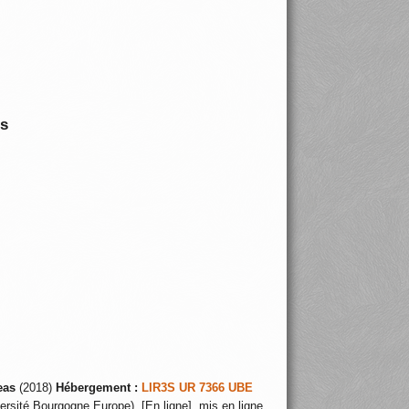
is
eas
(2018)
Hébergement :
LIR3S UR 7366 UBE
ersité Bourgogne Europe), [En ligne], mis en ligne