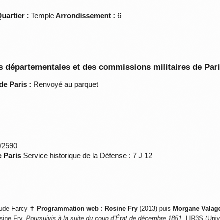
uartier :
Temple
Arrondissement :
6
 départementales et des commissions militaires de Par
de Paris :
Renvoyé au parquet
*/2590
e Paris
Service historique de la Défense : 7 J 12
ude Farcy ✝
Programmation web :
Rosine Fry
(2013) puis
Morgane Valag
sine Fry,
Poursuivis à la suite du coup d’État de décembre 1851
, LIR3S (Univ