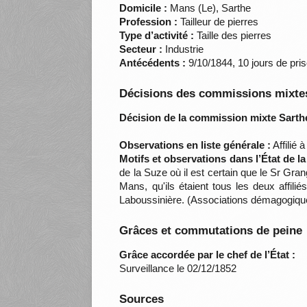
Domicile :
Mans (Le), Sarthe
Profession :
Tailleur de pierres
Type d’activité :
Taille des pierres
Secteur :
Industrie
Antécédents :
9/10/1844, 10 jours de pris
Décisions des commissions mixtes
Décision de la commission mixte Sarthe
Observations en liste générale :
Affilié
Motifs et observations dans l’État de l
de la Suze où il est certain que le Sr Gran
Mans, qu'ils étaient tous les deux affil
Laboussinière. (Associations démagogiques
Grâces et commutations de peine
Grâce accordée par le chef de l’État :
Surveillance le 02/12/1852
Sources