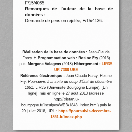
F/15/4065
Remarques de l’auteur de la base de
données :
Demande de pension rejetée, F/15/4136.
Réalisation de la base de données :
Jean-Claude
Farcy ✝
Programmation web :
Rosine Fry
(2013)
puis
Morgane Valageas
(2018)
Hébergement :
LIR3S
UR 7366 UBE
Référence électronique :
Jean-Claude Farcy, Rosine
Fry,
Poursuivis à la suite du coup d’État de décembre
1851
, LIR3S (Université Bourgogne Europe), [En
ligne], mis en ligne le 27 août 2013 (adresse
http://tristan.u-
bourgogne.fr/Inculpes/WEB/1848_Index.html) puis le
20 juillet 2018, URL :
https://poursuivis-decembre-
1851.fr/index.php