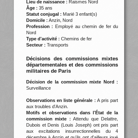
Lieu de naissance :
Raismes Nord
Âge :
35 ans
Statut conjugal :
Marié 3 enfant(s)
Domicile :
Anzin, Nord
Profession :
Employé au chemin de fer du
Nord
Type d’activité :
Chemins de fer
Secteur :
Transports
Décisions des commissions mixtes
départementales et des commissions
militaires de Paris
Décision de la commission mixte Nord :
Surveillance
Observations en liste générale :
A pris part
aux troubles d'Anzin.
Motifs et observations dans l’État de la
commission mixte :
Attendu que Delattre,
Dubois et Denis (Louis Joseph) ont pris part
aux excitations insurrectionnelles du 4
décembre à Anzin et qu'ils ont d'ailleurs joué