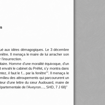
is
voué aux idées démagogiques. Le 3 décembre
 fenêtre. Il menaça le maire de lui arracher son
 l'insurrection.
itaire. Homme d'une moralité équivoque, d'un
t envahi le cabinet du Préfet, s'y montra dans
z, il faut le f... par la fenêtre"". Il menaça le
au milieu des attroupements qui parcoururent un
orteur d'une lettre du sieur Audouard, maire de
 départementale de l'Aveyron…, SHD, 7 J 68)"