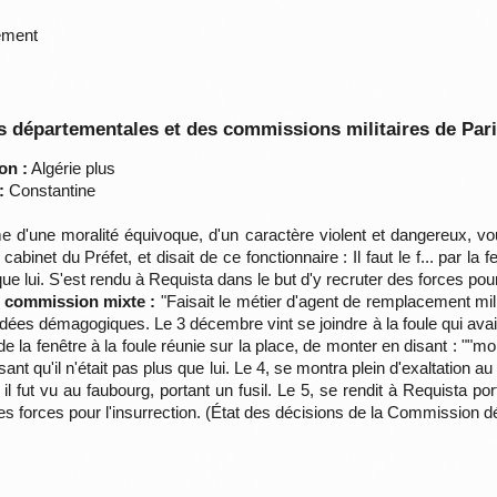
cement
 départementales et des commissions militaires de Par
on :
Algérie plus
:
Constantine
d'une moralité équivoque, d'un caractère violent et dangereux, 
abinet du Préfet, et disait de ce fonctionnaire : Il faut le f... par la
 que lui. S'est rendu à Requista dans le but d'y recruter des forces pour
la commission mixte :
"Faisait le métier d'agent de remplacement mil
dées démagogiques. Le 3 décembre vint se joindre à la foule qui avai
e la fenêtre à la foule réunie sur la place, de monter en disant : ""monte
sant qu'il n'était pas plus que lui. Le 4, se montra plein d'exaltation 
 il fut vu au faubourg, portant un fusil. Le 5, se rendit à Requista p
es forces pour l'insurrection. (État des décisions de la Commission