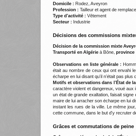
Domicile :
Rodez, Aveyron
Profession :
Tailleur et agent de rempla
Type d’activité :
Vêtement
Secteur :
Industrie
Décisions des commissions mixtes
Décision de la commission mixte Aveyr
Transporté en Algérie
à Bône,
province 
Observations en liste générale :
Homme 
était au nombre de ceux qui ont envahi le c
écharpe en lui disant qu'il n'était pas plus
Motifs et observations dans l’État de 
caractère violent et dangereux, voué aux i
un état de grande exaltation, faisait signe d
maire de lui arracher son écharpe en lui di
instant les rues de la ville. Le même jour,
cette commune, dans le but d'y recruter d
Grâces et commutations de peine