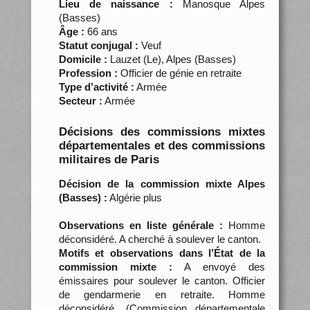
Lieu de naissance :
Manosque Alpes
(Basses)
Âge :
66 ans
Statut conjugal :
Veuf
Domicile :
Lauzet (Le), Alpes (Basses)
Profession :
Officier de génie en retraite
Type d’activité :
Armée
Secteur :
Armée
Décisions des commissions mixtes
départementales et des commissions
militaires de Paris
Décision de la commission mixte Alpes
(Basses) :
Algérie plus
Observations en liste générale :
Homme
déconsidéré. A cherché à soulever le canton.
Motifs et observations dans l’État de la
commission mixte :
A envoyé des
émissaires pour soulever le canton. Officier
de gendarmerie en retraite. Homme
déconsidéré. (Commission départementale