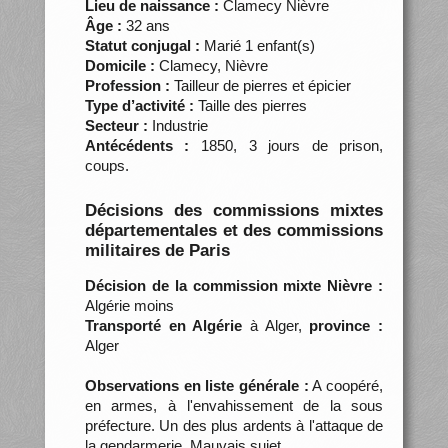
Lieu de naissance :
Clamecy Nièvre
Âge :
32 ans
Statut conjugal :
Marié 1 enfant(s)
Domicile :
Clamecy, Nièvre
Profession :
Tailleur de pierres et épicier
Type d’activité :
Taille des pierres
Secteur :
Industrie
Antécédents :
1850, 3 jours de prison,
coups.
Décisions des commissions mixtes
départementales et des commissions
militaires de Paris
Décision de la commission mixte Nièvre :
Algérie moins
Transporté en Algérie
à Alger,
province :
Alger
Observations en liste générale :
A coopéré,
en armes, à l'envahissement de la sous
préfecture. Un des plus ardents à l'attaque de
la gendarmerie. Mauvais sujet.