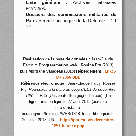
Liste générale :
Archives nationales
F/7/*/2590
Dossiers des commissions militaires de
Paris
Service historique de la Défense : 7 J
12
Réalisation de la base de données :
Jean-Claude
Farcy ✝
Programmation web :
Rosine Fry
(2013)
puis
Morgane Valageas
(2018)
Hébergement :
LIR3S
UR 7366 UBE
Référence électronique :
Jean-Claude Farcy, Rosine
Fry,
Poursuivis à la suite du coup d’État de décembre
1851
, LIR3S (Université Bourgogne Europe), [En
ligne], mis en ligne le 27 août 2013 (adresse
http://tristan.u-
bourgogne.fr/Inculpes/WEB/1848_Index.html) puis le
20 juillet 2018, URL :
https://poursuivis-decembre-
1851.fr/index.php