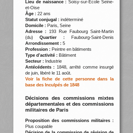
Lieu de naissance :
Soisy-sur-Ecole Seine-
et-Oise
Âge :
22 ans
Statut conjugal :
indéterminé
Domicile :
Paris, Seine
Adresse :
193 Rue Faubourg Saint-Martin
(du)
Quartier :
Faubourg-Saint-Denis
Arrondissement :
5
Profession :
Peintre en bâtiments
Type d’activité :
Bâtiment
Secteur :
Industrie
Antécédents :
1848, arrêté comme insurgé
de juin, libéré le 11 août.
Voir la fiche de cette personne dans la
base des Inculpés de 1848
Décisions des commissions mixtes
départementales et des commissions
militaires de Paris
Proposition des commissions militaires :
Plus coupable
Décision de la commission de révision de