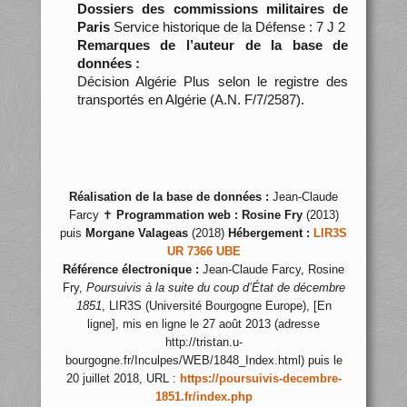
Dossiers des commissions militaires de
Paris
Service historique de la Défense : 7 J 2
Remarques de l’auteur de la base de
données :
Décision Algérie Plus selon le registre des
transportés en Algérie (A.N. F/7/2587).
Réalisation de la base de données :
Jean-Claude
Farcy ✝
Programmation web :
Rosine Fry
(2013)
puis
Morgane Valageas
(2018)
Hébergement :
LIR3S
UR 7366 UBE
Référence électronique :
Jean-Claude Farcy, Rosine
Fry,
Poursuivis à la suite du coup d’État de décembre
1851
, LIR3S (Université Bourgogne Europe), [En
ligne], mis en ligne le 27 août 2013 (adresse
http://tristan.u-
bourgogne.fr/Inculpes/WEB/1848_Index.html) puis le
20 juillet 2018, URL :
https://poursuivis-decembre-
1851.fr/index.php