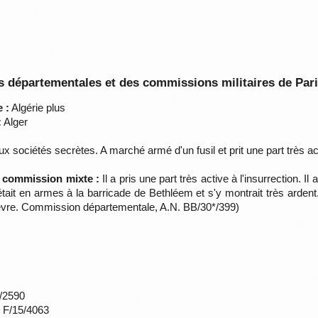
 départementales et des commissions militaires de Par
 :
Algérie plus
:
Alger
aux sociétés secrètes. A marché armé d'un fusil et prit une part très ac
a commission mixte :
Il a pris une part très active à l'insurrection. I
l était en armes à la barricade de Bethléem et s'y montrait très arden
Nièvre. Commission départementale, A.N. BB/30*/399)
*/2590
s F/15/4063