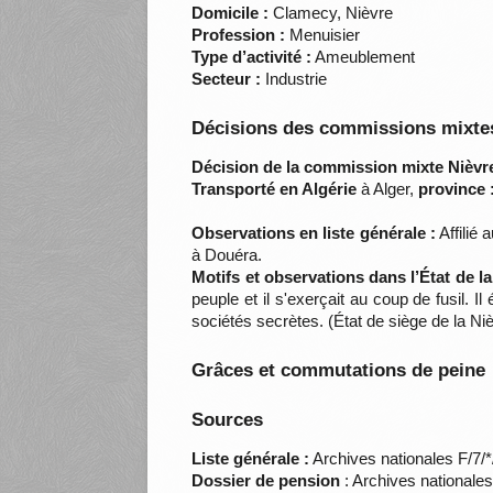
Domicile :
Clamecy, Nièvre
Profession :
Menuisier
Type d’activité :
Ameublement
Secteur :
Industrie
Décisions des commissions mixtes
Décision de la commission mixte Nièvre
Transporté en Algérie
à Alger,
province 
Observations en liste générale :
Affilié 
à Douéra.
Motifs et observations dans l’État de l
peuple et il s'exerçait au coup de fusil. I
sociétés secrètes. (État de siège de la 
Grâces et commutations de peine
Sources
Liste générale :
Archives nationales F/7/
Dossier de pension
: Archives nationale