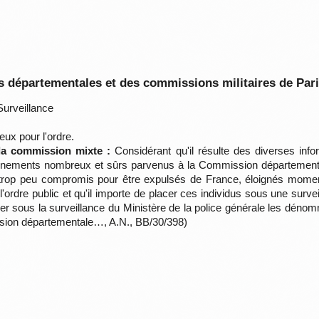
 départementales et des commissions militaires de Par
urveillance
ux pour l'ordre.
 la commission mixte :
Considérant qu'il résulte des diverses info
gnements nombreux et sûrs parvenus à la Commission départemental
 trop peu compromis pour être expulsés de France, éloignés momenta
ordre public et qu'il importe de placer ces individus sous une surv
acer sous la surveillance du Ministère de la police générale les déno
ission départementale…, A.N., BB/30/398)