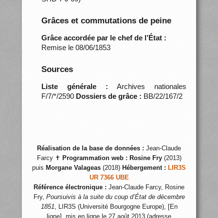
Grâces et commutations de peine
Grâce accordée par le chef de l’État :
Remise le 08/06/1853
Sources
Liste générale :
Archives nationales
F/7/*/2590
Dossiers de grâce :
BB/22/167/2
Réalisation de la base de données :
Jean-Claude
Farcy ✝
Programmation web :
Rosine Fry
(2013)
puis
Morgane Valageas
(2018)
Hébergement :
LIR3S
UR 7366 UBE
Référence électronique :
Jean-Claude Farcy, Rosine
Fry,
Poursuivis à la suite du coup d’État de décembre
1851
, LIR3S (Université Bourgogne Europe), [En
ligne], mis en ligne le 27 août 2013 (adresse