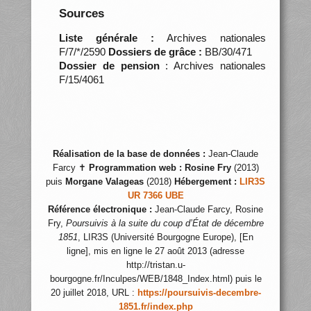
Sources
Liste générale :
Archives nationales
F/7/*/2590
Dossiers de grâce :
BB/30/471
Dossier de pension
: Archives nationales
F/15/4061
Réalisation de la base de données :
Jean-Claude
Farcy ✝
Programmation web :
Rosine Fry
(2013)
puis
Morgane Valageas
(2018)
Hébergement :
LIR3S
UR 7366 UBE
Référence électronique :
Jean-Claude Farcy, Rosine
Fry,
Poursuivis à la suite du coup d’État de décembre
1851
, LIR3S (Université Bourgogne Europe), [En
ligne], mis en ligne le 27 août 2013 (adresse
http://tristan.u-
bourgogne.fr/Inculpes/WEB/1848_Index.html) puis le
20 juillet 2018, URL :
https://poursuivis-decembre-
1851.fr/index.php