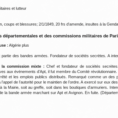
aires et lutteur
n, coups et blessures; 2/1/1849, 20 frs d'amende, insultes à la Gend
 départementales et des commissions militaires de Par
use :
Algérie plus
t partie des bandes armées. Fondateur de sociétés secrètes. A inte
e la commission mixte :
Chef et fondateur de sociétés secrètes
tives aux événements d'Apt, il fut membre du Comité révolutionnaire. 
fut arrêté et les emplois publics distribués. Remarqué comme un des 
 l'appel de l'autorité pour le maintien de l'ordre. A exercé sur eux des
 la Mairie, soit au greffe, soit dans les boutiques d'armuriers. Int
tie de la bande armée marchant sur Apt et Avignon. En fuite. (Départ