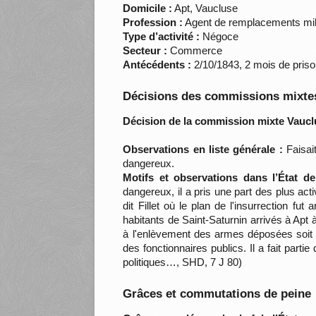
Domicile :
Apt, Vaucluse
Profession :
Agent de remplacements milit
Type d’activité :
Négoce
Secteur :
Commerce
Antécédents :
2/10/1843, 2 mois de priso
Décisions des commissions mixtes
Décision de la commission mixte Vaucl
Observations en liste générale :
Faisai
dangereux.
Motifs et observations dans l’État d
dangereux, il a pris une part des plus ac
dit Fillet où le plan de l'insurrection 
habitants de Saint-Saturnin arrivés à Apt à
à l'enlèvement des armes déposées soit à
des fonctionnaires publics. Il a fait par
politiques…, SHD, 7 J 80)
Grâces et commutations de peine