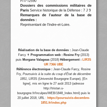
F/7/*/2590
Dossiers des commissions militaires de
Paris
Service historique de la Défense : 7 J 9
Remarques de l’auteur de la base de
données :
Représentant de l'Indre-et-Loire.
Réalisation de la base de données :
Jean-Claude
Farcy ✝
Programmation web :
Rosine Fry
(2013)
puis
Morgane Valageas
(2018)
Hébergement :
LIR3S
UR 7366 UBE
Référence électronique :
Jean-Claude Farcy, Rosine
Fry,
Poursuivis à la suite du coup d’État de décembre
1851
, LIR3S (Université Bourgogne Europe), [En
ligne], mis en ligne le 27 août 2013 (adresse
http://tristan.u-
bourgogne.fr/Inculpes/WEB/1848_Index.html) puis le
20 juillet 2018, URL :
https://poursuivis-decembre-
1851.fr/index.php