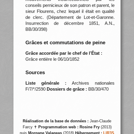
conseils pernicieux de son patron et parent, le
sieur Flourens, chez lequel il était en qualité
de clerc. (Département de Lot-et-Garonne.
Insurrection de décembre 1851, A.N.,
BB/30/398)
Grâces et commutations de peine
Grâce accordée par le chef de l’État :
Grâce entière le 06/10/1852
Sources
Liste générale :
Archives nationales
F/7/*/2590
Dossiers de grâce :
BB/30/470
Réalisation de la base de données :
Jean-Claude
Farcy ✝
Programmation web :
Rosine Fry
(2013)
puis
Morgane Valageas
(2018)
Hébergement :
LIR3S