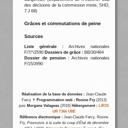
des décisions de la commission mixte, SHD,
7 J 68)
Grâces et commutations de peine
Sources
Liste générale :
Archives nationales
F/7/*/2590
Dossiers de grâce :
BB/30/464
Dossier de pension
: Archives nationales
F/15/3990
Réalisation de la base de données :
Jean-Claude
Farcy ✝
Programmation web :
Rosine Fry
(2013)
puis
Morgane Valageas
(2018)
Hébergement :
LIR3S
UR 7366 UBE
Référence électronique :
Jean-Claude Farcy, Rosine
Fry,
Poursuivis à la suite du coup d’État de décembre