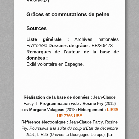
BB/30/402)
Grâces et commutations de peine
Sources
Liste générale :
Archives nationales
F/7/*/2590
Dossiers de grâce :
BB/30/473
Remarques de l’auteur de la base de
données :
Exilé volontaire en Espagne.
Réalisation de la base de données :
Jean-Claude
Farcy ✝
Programmation web :
Rosine Fry
(2013)
puis
Morgane Valageas
(2018)
Hébergement :
LIR3S
UR 7366 UBE
Référence électronique :
Jean-Claude Farcy, Rosine
Fry,
Poursuivis à la suite du coup d’État de décembre
1851
, LIR3S (Université Bourgogne Europe), [En