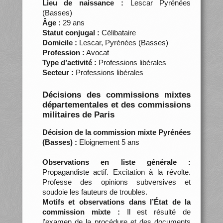
Lieu de naissance :
Lescar Pyrénées
(Basses)
Âge :
29 ans
Statut conjugal :
Célibataire
Domicile :
Lescar, Pyrénées (Basses)
Profession :
Avocat
Type d’activité :
Professions libérales
Secteur :
Professions libérales
Décisions des commissions mixtes
départementales et des commissions
militaires de Paris
Décision de la commission mixte Pyrénées
(Basses) :
Eloignement 5 ans
Observations en liste générale :
Propagandiste actif. Excitation à la révolte.
Professe des opinions subversives et
soudoie les fauteurs de troubles.
Motifs et observations dans l’État de la
commission mixte :
Il est résulté de
l'examen de la procédure et des documents