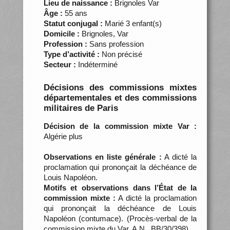
Lieu de naissance :
Brignoles Var
Âge :
55 ans
Statut conjugal :
Marié 3 enfant(s)
Domicile :
Brignoles, Var
Profession :
Sans profession
Type d’activité :
Non précisé
Secteur :
Indéterminé
Décisions des commissions mixtes
départementales et des commissions
militaires de Paris
Décision de la commission mixte Var :
Algérie plus
Observations en liste générale :
A dicté la
proclamation qui prononçait la déchéance de
Louis Napoléon.
Motifs et observations dans l’État de la
commission mixte :
A dicté la proclamation
qui prononçait la déchéance de Louis
Napoléon (contumace). (Procès-verbal de la
commission mixte du Var, A.N., BB/30/398)