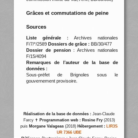
Grâces et commutations de peine
Sources
Liste générale :
Archives nationales
F/7/*/2589
Dossiers de grâce :
BB/30/477
Dossier de pension
: Archives nationales
F/15/4094
Remarques de l’auteur de la base de
données :
Sous-préfet de Brignoles sous le
gouvernement provisoire.
Réalisation de la base de données :
Jean-Claude
Farcy ✝
Programmation web :
Rosine Fry
(2013)
puis
Morgane Valageas
(2018)
Hébergement :
LIR3S
UR 7366 UBE