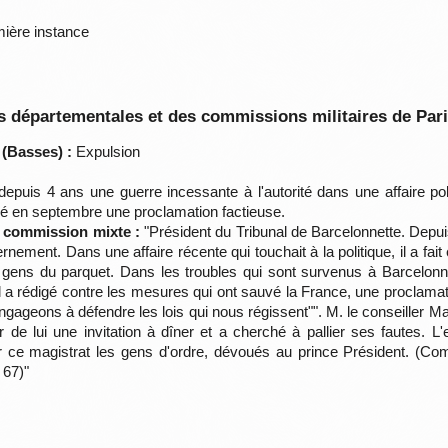
mière instance
 départementales et des commissions militaires de Par
 (Basses) :
Expulsion
depuis 4 ans une guerre incessante à l'autorité dans une affaire pol
gé en septembre une proclamation factieuse.
a commission mixte :
"Président du Tribunal de Barcelonnette. Depuis
ement. Dans une affaire récente qui touchait à la politique, il a fait
gens du parquet. Dans les troubles qui sont survenus à Barcelonn
t il a rédigé contre les mesures qui ont sauvé la France, une procla
engageons à défendre les lois qui nous régissent"". M. le conseiller 
r de lui une invitation à dîner et a cherché à pallier ses fautes. 
r ce magistrat les gens d'ordre, dévoués au prince Président. (C
 67)"