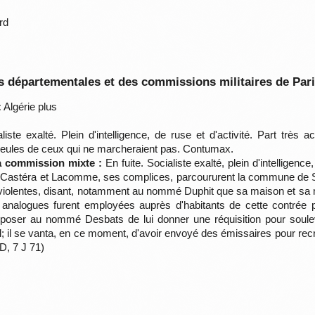
rd
 départementales et des commissions militaires de Par
:
Algérie plus
iste exalté. Plein d'intelligence, de ruse et d'activité. Part très 
meules de ceux qui ne marcheraient pas. Contumax.
la commission mixte :
En fuite. Socialiste exalté, plein d'intelligenc
s Castéra et Lacomme, ses complices, parcoururent la commune de St-
iolentes, disant, notamment au nommé Duphit que sa maison et sa meu
nalogues furent employées auprès d'habitants de cette contrée po
 proposer au nommé Desbats de lui donner une réquisition pour soule
il; il se vanta, en ce moment, d'avoir envoyé des émissaires pour re
D, 7 J 71)