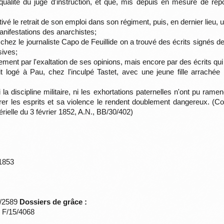
 qualité du juge d'instruction, et que, mis depuis en mesure de répo
ivé le retrait de son emploi dans son régiment, puis, en dernier lieu, u
anifestations des anarchistes;
hez le journaliste Capo de Feuillide on a trouvé des écrits signés 
sives;
ment par l'exaltation de ses opinions, mais encore par des écrits qui
 logé à Pau, chez l'inculpé Tastet, avec une jeune fille arrachée p
la discipline militaire, ni les exhortations paternelles n'ont pu rame
arer les esprits et sa violence le rendent doublement dangereux. 
érielle du 3 février 1852, A.N., BB/30/402)
/1853
*/2589
Dossiers de grâce :
s F/15/4068