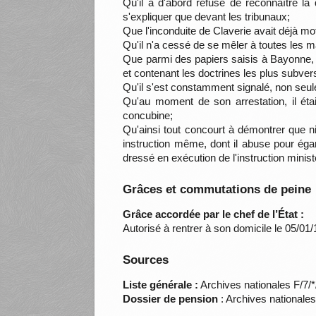
Qu'il a d'abord refusé de reconnaître la
s'expliquer que devant les tribunaux;
Que l'inconduite de Claverie avait déjà mot
Qu'il n'a cessé de se mêler à toutes les m
Que parmi des papiers saisis à Bayonne, c
et contenant les doctrines les plus subver
Qu'il s'est constamment signalé, non seule
Qu'au moment de son arrestation, il était
concubine;
Qu'ainsi tout concourt à démontrer que ni 
instruction même, dont il abuse pour ég
dressé en exécution de l'instruction minist
Grâces et commutations de peine
Grâce accordée par le chef de l’État :
Autorisé à rentrer à son domicile le 05/01
Sources
Liste générale :
Archives nationales F/7/
Dossier de pension
: Archives nationale