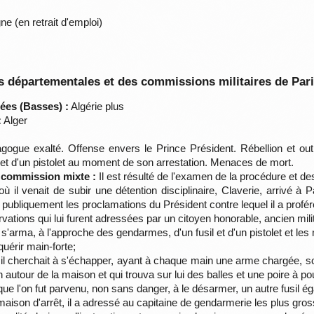
ne (en retrait d'emploi)
 départementales et des commissions militaires de Par
ées (Basses) :
Algérie plus
:
Alger
gue exalté. Offense envers le Prince Président. Rébellion et out
il et d'un pistolet au moment de son arrestation. Menaces de mort.
a commission mixte :
Il est résulté de l'examen de la procédure et d
ù il venait de subir une détention disciplinaire, Claverie, arrivé à
t publiquement les proclamations du Président contre lequel il a prof
vations qui lui furent adressées par un citoyen honorable, ancien milita
 s'arma, à l'approche des gendarmes, d'un fusil et d'un pistolet et l
quérir main-forte;
 il cherchait à s'échapper, ayant à chaque main une arme chargée, so
autour de la maison et qui trouva sur lui des balles et une poire à po
e l'on fut parvenu, non sans danger, à le désarmer, un autre fusil é
 maison d'arrêt, il a adressé au capitaine de gendarmerie les plus gros