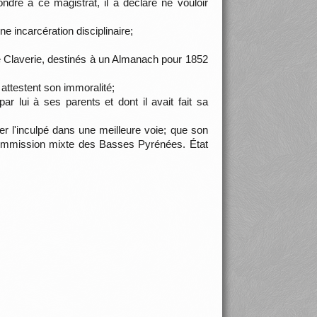
ndre à ce magistrat, il a déclaré ne vouloir
ne incarcération disciplinaire;
de Claverie, destinés à un Almanach pour 1852
 attestent son immoralité;
ar lui à ses parents et dont il avait fait sa
ner l'inculpé dans une meilleure voie; que son
(Commission mixte des Basses Pyrénées. État