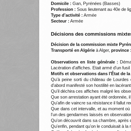
Domicile :
Gan, Pyrénées (Basses)
Profession :
Sous lieutenant au 40e de lig
Type d’activité :
Armée
Secteur :
Armée
Décisions des commissions mixtes
Décision de la commission mixte Pyrén
Transporté en Algérie
à Alger,
province 
Observations en liste générale :
Démago
Lacération d'affiches. Etait armé d'un fus
Motifs et observations dans l’État de l
Qu'à peine sorti du château de Lourdes o
d'abord manifesté son hostilité en lacéran
Qu'il déchira ces affiches malgré les obser
Que son arrestation ayant été ordonnée, il
Qu'afin de vaincre sa résistance il fallut re
Que dans cet intervalle, et au moment où
l'un des gendarmes laissés en observation 
Qu'on découvrit dans sa chambre, après qu
Qu'enfin, pendant qu'on le conduisait à la