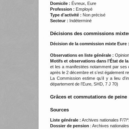
Domicile :
Évreux, Eure
Profession :
Employé
Type d’activité :
Non précisé
Secteur :
Indéterminé
Décisions des commissions mixtes
Décision de la commission mixte Eure 
Observations en liste générale :
Opinion
Motifs et observations dans l’État de l
et les a manifestées notamment par ses c
après le 2 décembre et s'est également re
La Commission estime qu'il y a lieu d'
département de l'Eure, SHD, 7 J 70)
Grâces et commutations de peine
Sources
Liste générale :
Archives nationales F/7/
Dossier de pension
: Archives nationale