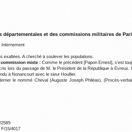
 départementales et des commissions militaires de Par
:
Internement
s exaltées. A cherché à soulever les populations.
a commission mixte :
Comme le précédent [Papon Ernest], s'est toujo
ris lors du passage de M. le Président de la République à Evreux. Il
ndu à Nonancourt avec le sieur Houllier.
interner le nommé Cheval (Auguste Joseph Philéas). (Procès-verb
*/2589
s F/15/4017