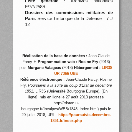
Liste générale :
Archives nationales
F/7/*/2589
Dossiers des commissions militaires de
Paris
Service historique de la Défense : 7 J
12
Réalisation de la base de données :
Jean-Claude
Farcy ✝
Programmation web :
Rosine Fry
(2013)
puis
Morgane Valageas
(2018)
Hébergement :
LIR3S
UR 7366 UBE
Référence électronique :
Jean-Claude Farcy, Rosine
Fry,
Poursuivis à la suite du coup d’État de décembre
1851
, LIR3S (Université Bourgogne Europe), [En
ligne], mis en ligne le 27 août 2013 (adresse
http://tristan.u-
bourgogne.fr/Inculpes/WEB/1848_Index.html) puis le
20 juillet 2018, URL :
https://poursuivis-decembre-
1851.fr/index.php