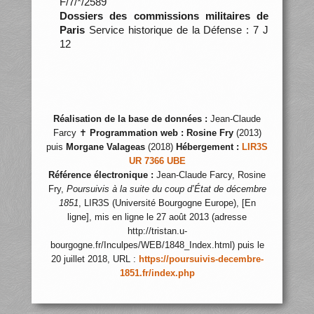
F/7/*/2589
Dossiers des commissions militaires de
Paris
Service historique de la Défense : 7 J
12
Réalisation de la base de données :
Jean-Claude
Farcy ✝
Programmation web :
Rosine Fry
(2013)
puis
Morgane Valageas
(2018)
Hébergement :
LIR3S
UR 7366 UBE
Référence électronique :
Jean-Claude Farcy, Rosine
Fry,
Poursuivis à la suite du coup d’État de décembre
1851
, LIR3S (Université Bourgogne Europe), [En
ligne], mis en ligne le 27 août 2013 (adresse
http://tristan.u-
bourgogne.fr/Inculpes/WEB/1848_Index.html) puis le
20 juillet 2018, URL :
https://poursuivis-decembre-
1851.fr/index.php