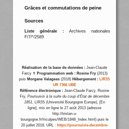
Grâces et commutations de peine
Sources
Liste générale :
Archives nationales
F/7/*/2589
Réalisation de la base de données :
Jean-Claude
Farcy ✝
Programmation web :
Rosine Fry
(2013)
puis
Morgane Valageas
(2018)
Hébergement :
LIR3S
UR 7366 UBE
Référence électronique :
Jean-Claude Farcy, Rosine
Fry,
Poursuivis à la suite du coup d’État de décembre
1851
, LIR3S (Université Bourgogne Europe), [En
ligne], mis en ligne le 27 août 2013 (adresse
http://tristan.u-
bourgogne.fr/Inculpes/WEB/1848_Index.html) puis le
20 juillet 2018, URL :
https://poursuivis-decembre-