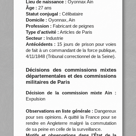
Lieu de naissance :
Oyonnax Ain
Âge :
27 ans
Statut conjugal :
Célibataire
Domicile :
Oyonnax, Ain
Profession :
Fabricant de peignes
Type d’activité :
Articles de Paris
Secteur :
Industrie
Antécédents :
15 jours de prison pour voies
de fait à un commandant de la force publique,
4/11/1848 (Tribunal correctionnel de la Seine).
Décisions des commissions mixtes
départementales et des commissions
militaires de Paris
Décision de la commission mixte Ain :
Expulsion
Observations en liste générale :
Dangereux
pour ses opinions. A quitté la France pour se
rendre en Angleterre malgré la commutation
de sa peine en celle de la surveillance.
Motifs et observations dans l’État de la