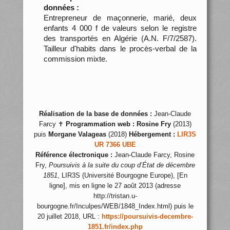
données :
Entrepreneur de maçonnerie, marié, deux
enfants 4 000 f de valeurs selon le registre
des transportés en Algérie (A.N. F/7/2587).
Tailleur d'habits dans le procès-verbal de la
commission mixte.
Réalisation de la base de données :
Jean-Claude
Farcy ✝
Programmation web :
Rosine Fry
(2013)
puis
Morgane Valageas
(2018)
Hébergement :
LIR3S
UR 7366 UBE
Référence électronique :
Jean-Claude Farcy, Rosine
Fry,
Poursuivis à la suite du coup d’État de décembre
1851
, LIR3S (Université Bourgogne Europe), [En
ligne], mis en ligne le 27 août 2013 (adresse
http://tristan.u-
bourgogne.fr/Inculpes/WEB/1848_Index.html) puis le
20 juillet 2018, URL :
https://poursuivis-decembre-
1851.fr/index.php