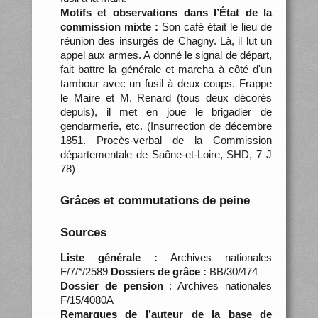
Motifs et observations dans l’État de la
commission mixte :
Son café était le lieu de
réunion des insurgés de Chagny. Là, il lut un
appel aux armes. A donné le signal de départ,
fait battre la générale et marcha à côté d'un
tambour avec un fusil à deux coups. Frappe
le Maire et M. Renard (tous deux décorés
depuis), il met en joue le brigadier de
gendarmerie, etc. (Insurrection de décembre
1851. Procès-verbal de la Commission
départementale de Saône-et-Loire, SHD, 7 J
78)
Grâces et commutations de peine
Sources
Liste générale :
Archives nationales
F/7/*/2589
Dossiers de grâce :
BB/30/474
Dossier de pension
: Archives nationales
F/15/4080A
Remarques de l’auteur de la base de