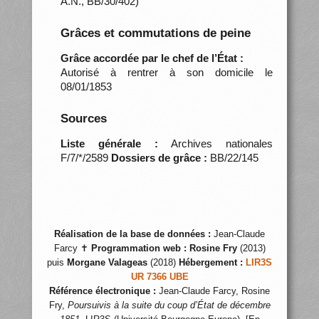
A.N., BB/30/402)
Grâces et commutations de peine
Grâce accordée par le chef de l’État :
Autorisé à rentrer à son domicile le
08/01/1853
Sources
Liste générale :
Archives nationales
F/7/*/2589
Dossiers de grâce :
BB/22/145
Réalisation de la base de données :
Jean-Claude
Farcy ✝
Programmation web :
Rosine Fry
(2013)
puis
Morgane Valageas
(2018)
Hébergement :
LIR3S
UR 7366 UBE
Référence électronique :
Jean-Claude Farcy, Rosine
Fry,
Poursuivis à la suite du coup d’État de décembre