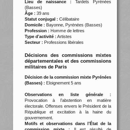
Lieu de naissance :
Tardets Pyrénées
(Basses)
Âge :
39 ans
Statut conjugal :
Célibataire
Domicile :
Bayonne, Pyrénées (Basses)
Profession :
Homme de lettres
Type d’activité :
Artistes
Secteur :
Professions libérales
Décisions des commissions mixtes
départementales et des commissions
militaires de Paris
Décision de la commission mixte Pyrénées
(Basses) :
Eloignement 5 ans
Observations en liste générale :
Provocation à l'abstention en matière
électorale. Offenses envers le Président de la
République et excitation à la haine du
gouvernement.
Motifs et observations dans l’État de la
commission mixte :
Il est résulté de