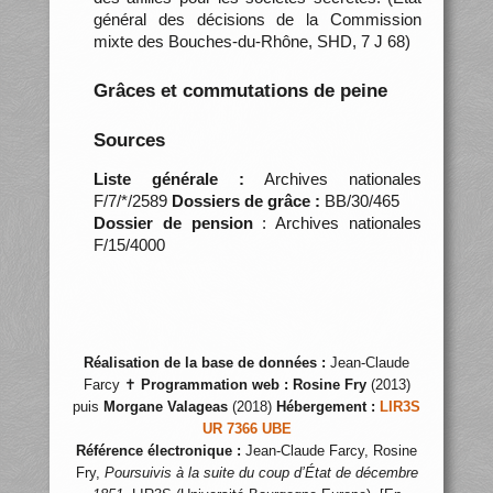
général des décisions de la Commission
mixte des Bouches-du-Rhône, SHD, 7 J 68)
Grâces et commutations de peine
Sources
Liste générale :
Archives nationales
F/7/*/2589
Dossiers de grâce :
BB/30/465
Dossier de pension
: Archives nationales
F/15/4000
Réalisation de la base de données :
Jean-Claude
Farcy ✝
Programmation web :
Rosine Fry
(2013)
puis
Morgane Valageas
(2018)
Hébergement :
LIR3S
UR 7366 UBE
Référence électronique :
Jean-Claude Farcy, Rosine
Fry,
Poursuivis à la suite du coup d’État de décembre