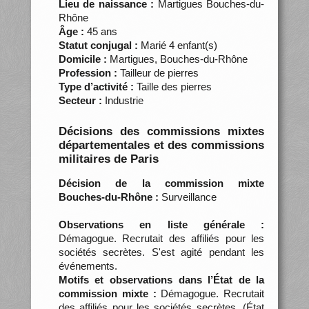
Lieu de naissance :
Martigues Bouches-du-
Rhône
Âge :
45 ans
Statut conjugal :
Marié 4 enfant(s)
Domicile :
Martigues, Bouches-du-Rhône
Profession :
Tailleur de pierres
Type d’activité :
Taille des pierres
Secteur :
Industrie
Décisions des commissions mixtes
départementales et des commissions
militaires de Paris
Décision de la commission mixte
Bouches-du-Rhône :
Surveillance
Observations en liste générale :
Démagogue. Recrutait des affiliés pour les
sociétés secrètes. S'est agité pendant les
événements.
Motifs et observations dans l’État de la
commission mixte :
Démagogue. Recrutait
des affiliés pour les sociétés secrètes. (État