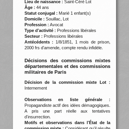
Lieu de naissance :
Saint-Céré Lot
Âge :
44 ans
Statut conjugal :
Marié 1 enfant(s)
Domicile :
Souillac, Lot
Profession :
Avocat
Type d’activité :
Professions libérales
Secteur :
Professions libérales
Antécédents :
1/8/1851, 1 mois de prison,
2000 frs d'amende, compte rendu infidèle.
Décisions des commissions mixtes
départementales et des commissions
militaires de Paris
Décision de la commission mixte Lot :
Internement
Observations en liste générale :
Propagandiste actif des idées démagogiques.
A pris une part réelle aux tentatives
d'insurrection.
Motifs et observations dans l’État de la
commission mixte :
Considérant qu'il résulte